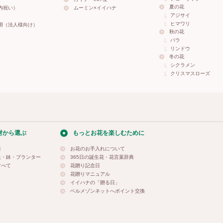
夏の花
内祝い）
ムーミン×イイハナ
アジサイ
ヒマワリ
用（法人様向け）
秋の花
バラ
リンドウ
冬の花
シクラメン
クリスマスローズ
材から選ぶ
もっとお花を楽しむために
料
お花のお手入れについて
土・鉢・プランター
365日の誕生花・花言葉辞典
すべて
花贈り記念日
花贈りマニュアル
イイハナの「贈る日」
ベルメゾンネットへポイント交換