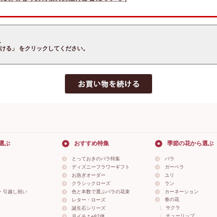
。
ける」 をクリックしてください。
選ぶ
おすすめ特集
季節の花から選ぶ
とっておきのバラ特集
バラ
ディズニーフラワーギフト
ガーベラ
お急ぎオーダー
ユリ
クラシックローズ
ラン
・引越し祝い
色と本数で選ぶバラの花束
カーネーション
春の花
レター・ローズ
サクラ
誕生石シリーズ
チューリップ
月イチ＊e87便