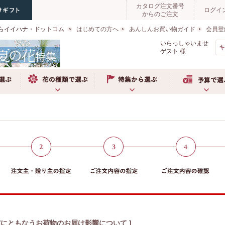
カタログ注文番号
ログイ
からのご注文
らイイハナ・ドットコム
はじめての方へ
あんしんお買い物ガイド
会員登
いらっしゃいませ
ゲスト
様
ぶ
お花の種類で選ぶ
特集から選ぶ
予算で選ぶ
震にともなうお荷物のお届け影響について ]