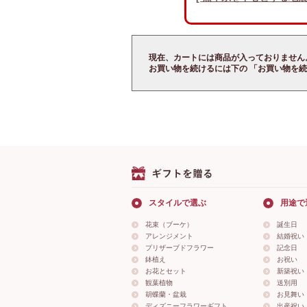
現在、カートには商品が入っておりません
お買い物を続けるには下の 「お買い物を続
スタイルで選ぶ
用途で
花束（ブーケ）
誕生日
アレンジメント
結婚祝い
プリザーブドフラワー
記念日
鉢植え
お祝い
お花とセット
新築祝い
観葉植物
送別用
胡蝶蘭・盆栽
お見舞い
ディズニーフラワーギフト
出産祝い