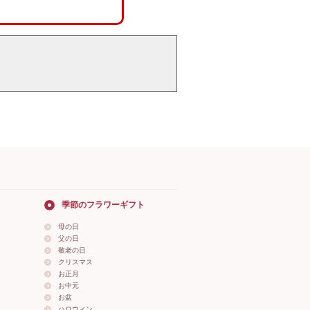
季節のフラワーギフト
母の日
父の日
敬老の日
クリスマス
お正月
お中元
お盆
ハロウィン