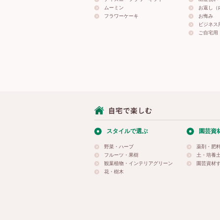
ムーミン
お返し（
フラワーケーキ
お悔み
ビジネス
ご自宅用
スタイルで選ぶ
園芸資
野菜・ハーブ
薬剤・肥
フルーツ・果樹
土・培養
観葉植物・インテリアグリーン
園芸資材
花・樹木