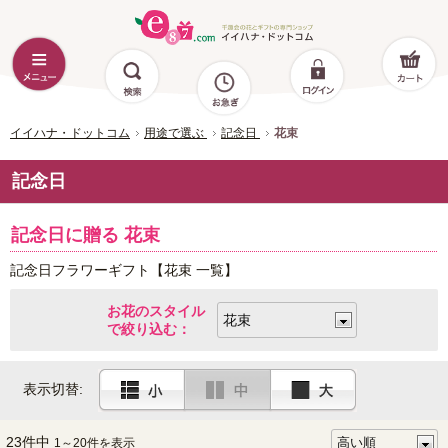
イイハナ・ドットコム
用途で選ぶ
記念日
花束
記念日
記念日に贈る 花束
記念日フラワーギフト【花束 一覧】
お花のスタイル
で絞り込む：
表示切替:
23件中
1～20件を表示