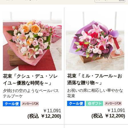
花束「ミル・フルール～お
花束「クシュ・デュ・ソレ
洒落な贈り物～」
イユ～優雅な時間を～」
お祝いの席に相応しい華やかな
夕焼けの空のようなペールパス
花束
テルブーケ
￥11,091
￥11,091
(税込 ￥12,200)
(税込 ￥12,200)