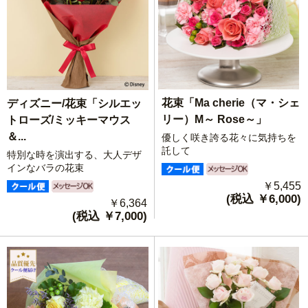
花束「Ma cherie（マ・シェ
ディズニー/花束「シルエッ
リー）M～ Rose～」
トローズ/ミッキーマウス
＆...
優しく咲き誇る花々に気持ちを
託して
特別な時を演出する、大人デザ
インなバラの花束
￥5,455
(税込 ￥6,000)
￥6,364
(税込 ￥7,000)