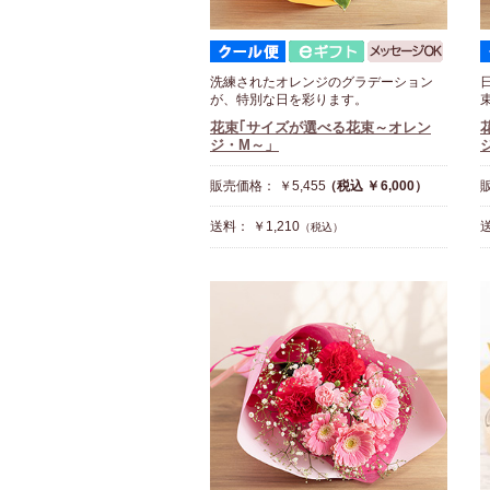
洗練されたオレンジのグラデーション
が、特別な日を彩ります。
花束｢サイズが選べる花束～オレン
ジ・M～」
販売価格： ￥5,455
（税込 ￥6,000）
販
送料： ￥1,210
送
（税込）