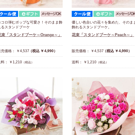
ココロ弾むポップな可愛さ！そのまま飾
優しい色合いの花々を集めた、そのま
れるスタンドブーケ
飾れるスタンドブーケ。
花束「スタンドブーケ～Orange～」
花束「スタンドブーケ～Peach～」
売価格： ￥4,537
（税込 ￥4,990）
販売価格： ￥4,537
（税込 ￥4,990）
料： ￥1,210
送料： ￥1,210
（税込）
（税込）