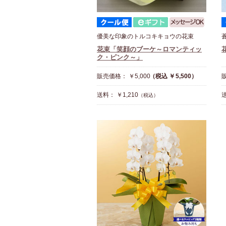
優美な印象のトルコキキョウの花束
花束「笑顔のブーケ～ロマンティッ
ク・ピンク～」
販売価格： ￥5,000
（税込 ￥5,500）
販
送料： ￥1,210
送
（税込）