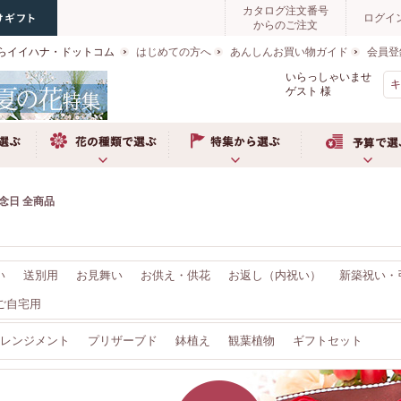
カタログ注文番号
ログイ
からのご注文
らイイハナ・ドットコム
はじめての方へ
あんしんお買い物ガイド
会員登
いらっしゃいませ
ゲスト
様
ぶ
お花の種類で選ぶ
特集から選ぶ
予算で選ぶ
念日 全商品
い
送別用
お見舞い
お供え・供花
お返し（内祝い）
新築祝い・
ご自宅用
レンジメント
プリザーブド
鉢植え
観葉植物
ギフトセット