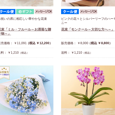
お祝いの席に相応しい華やかな花束
ピンクの花々とシルバーリーフのハー
ニー
花束「ミル・フルール～お洒落な贈
花束「モンクール～大切な方へ～」
り物～」
売価格： ￥11,091
（税込 ￥12,200）
販売価格： ￥8,000
（税込 ￥8,800）
料： ￥1,210
送料： ￥1,210
（税込）
（税込）