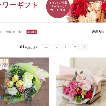
ラワーギフト
表示方法
)
価格(高い順)
名前順
101
件あります
<<
<
1
2
3