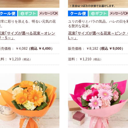
日常に彩りを添える、明るい元気の花
ユリの香りとバラの気品。ハレの日を
束。
る贅沢な花束。
花束｢サイズが選べる花束～オレン
花束｢サイズが選べる花束～ピンク
ジ・S～」
L～」
売価格： ￥4,082
（税込 ￥4,490）
販売価格： ￥8,182
（税込 ￥9,000）
料： ￥1,210
送料： ￥1,210
（税込）
（税込）