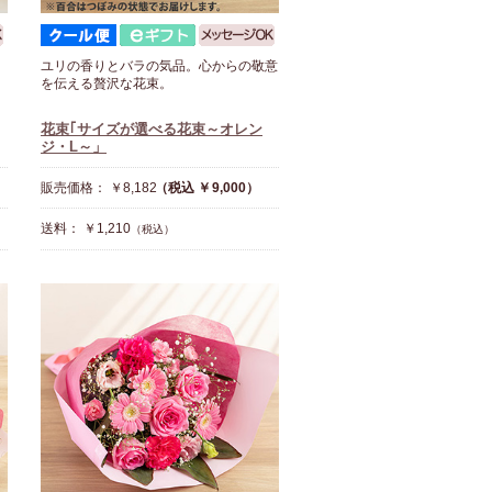
ユリの香りとバラの気品。心からの敬意
を伝える贅沢な花束。
花束｢サイズが選べる花束～オレン
ジ・L～」
販売価格： ￥8,182
（税込 ￥9,000）
送料： ￥1,210
（税込）