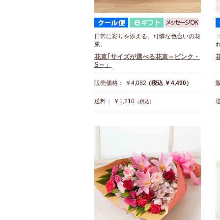
日常に彩りを添える、可憐な色合いの花
束。
花束｢サイズが選べる花束～ピンク・
S～」
販売価格： ￥4,082
（税込 ￥4,490）
販
送料： ￥1,210
送
（税込）