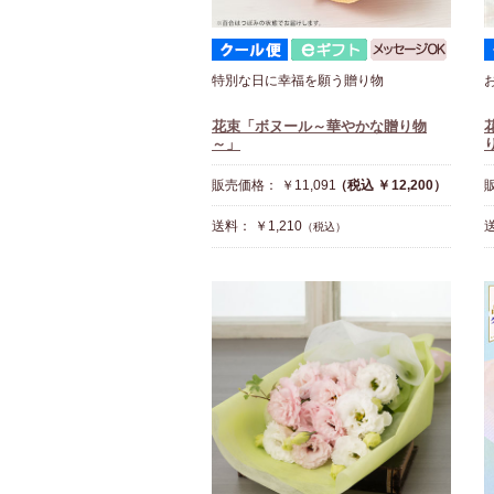
特別な日に幸福を願う贈り物
花束「ボヌール～華やかな贈り物
～」
販売価格： ￥11,091
（税込 ￥12,200）
販
送料： ￥1,210
送
（税込）