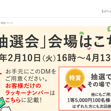
【e87
！特設ページ