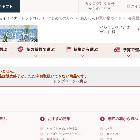
カタログ注文番号
ログイ
からのご注文
らイイハナ・ドットコム
はじめての方へ
あんしんお買い物ガイド
会員登
いらっしゃいませ
ゲスト
様
ぶ
お花の種類で選ぶ
特集から選ぶ
予算で選ぶ
いません。
品は販売終了か、ただ今お取扱いできない商品です。
トップページへ戻る
選ぶ
おすすめ特集
季節の花から選ぶ
とっておきのバラ特集
バラ
ディズニーフラワーギフト
ガーベラ
お急ぎオーダー
ユリ