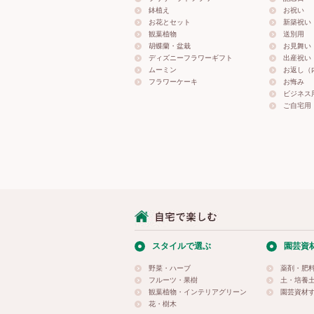
鉢植え
お祝い
お花とセット
新築祝い
観葉植物
送別用
胡蝶蘭・盆栽
お見舞い
ディズニーフラワーギフト
出産祝い
ムーミン
お返し（
フラワーケーキ
お悔み
ビジネス
ご自宅用
スタイルで選ぶ
園芸資
野菜・ハーブ
薬剤・肥
フルーツ・果樹
土・培養
観葉植物・インテリアグリーン
園芸資材
花・樹木