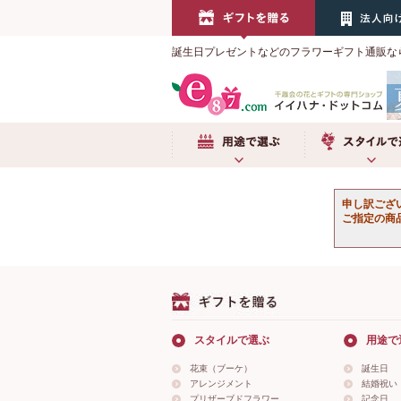
誕生日プレゼントなどのフラワーギフト通販な
用途で選ぶ
スタイルで選
申し訳ござ
ご指定の商
スタイルで選ぶ
用途で
花束（ブーケ）
誕生日
アレンジメント
結婚祝い
プリザーブドフラワー
記念日