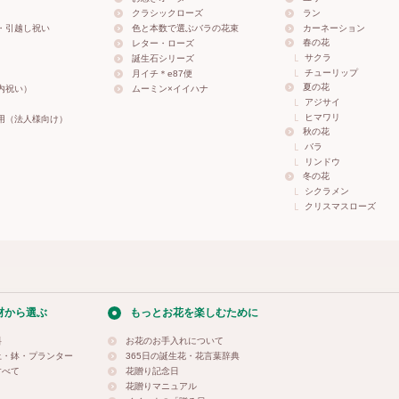
クラシックローズ
ラン
・引越し祝い
色と本数で選ぶバラの花束
カーネーション
春の花
レター・ローズ
サクラ
誕生石シリーズ
チューリップ
月イチ＊e87便
夏の花
内祝い）
ムーミン×イイハナ
アジサイ
ヒマワリ
用（法人様向け）
秋の花
バラ
リンドウ
冬の花
シクラメン
クリスマスローズ
材から選ぶ
もっとお花を楽しむために
料
お花のお手入れについて
土・鉢・プランター
365日の誕生花・花言葉辞典
すべて
花贈り記念日
花贈りマニュアル