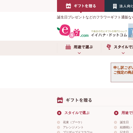
誕生日プレゼントなどのフラワーギフト通販な
用途で選ぶ
スタイルで選
申し訳ござ
ご指定の商
スタイルで選ぶ
用途で
花束（ブーケ）
誕生日
アレンジメント
結婚祝い
プリザーブドフラワー
記念日