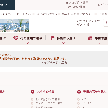
カタログ注文番号
ログイ
からのご注文
らイイハナ・ドットコム
はじめての方へ
あんしんお買い物ガイド
会員登
いらっしゃいませ
ゲスト
様
ぶ
お花の種類で選ぶ
特集から選ぶ
予算で選ぶ
いません。
品は販売終了か、ただ今お取扱いできない商品です。
トップページへ戻る
選ぶ
おすすめ特集
季節の花から選ぶ
とっておきのバラ特集
バラ
ディズニーフラワーギフト
ガーベラ
お急ぎオーダー
ユリ