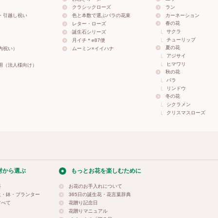
クラシックローズ
ラン
・引越し祝い
色と本数で選ぶバラの花束
カーネーション
春の花
レター・ローズ
サクラ
誕生石シリーズ
チューリップ
月イチ＊e87便
夏の花
内祝い）
ムーミン×イイハナ
アジサイ
ヒマワリ
用（法人様向け）
秋の花
バラ
リンドウ
冬の花
シクラメン
クリスマスローズ
材から選ぶ
もっとお花を楽しむために
料
お花のお手入れについて
土・鉢・プランター
365日の誕生花・花言葉辞典
すべて
花贈り記念日
花贈りマニュアル