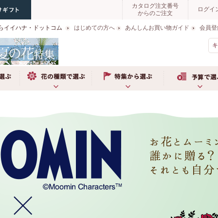
カタログ注文番号
ログイ
からのご注文
らイイハナ・ドットコム
はじめての方へ
あんしんお買い物ガイド
会員登
お花の種類で選ぶ
特集から選ぶ
予算で選ぶ