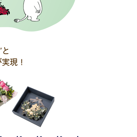
”と
が実現！