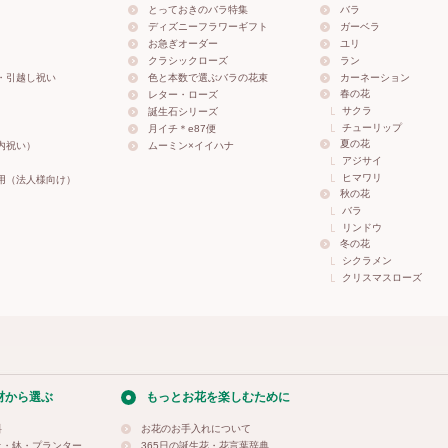
とっておきのバラ特集
バラ
ディズニーフラワーギフト
ガーベラ
お急ぎオーダー
ユリ
クラシックローズ
ラン
・引越し祝い
色と本数で選ぶバラの花束
カーネーション
春の花
レター・ローズ
サクラ
誕生石シリーズ
チューリップ
月イチ＊e87便
夏の花
内祝い）
ムーミン×イイハナ
アジサイ
ヒマワリ
用（法人様向け）
秋の花
バラ
リンドウ
冬の花
シクラメン
クリスマスローズ
材から選ぶ
もっとお花を楽しむために
料
お花のお手入れについて
土・鉢・プランター
365日の誕生花・花言葉辞典