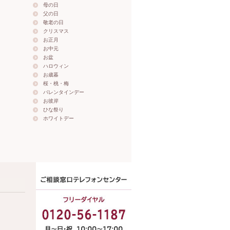
母の日
父の日
敬老の日
クリスマス
お正月
お中元
お盆
ハロウィン
お歳暮
桜・桃・梅
バレンタインデー
お彼岸
ひな祭り
ホワイトデー