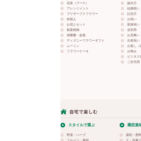
花束（ブーケ）
誕生日
アレンジメント
結婚祝い
プリザーブドフラワー
記念日
鉢植え
お祝い
お花とセット
新築祝い
観葉植物
送別用
胡蝶蘭・盆栽
お見舞い
ディズニーフラワーギフト
出産祝い
ムーミン
お返し（
フラワーケーキ
お悔み
ビジネス
ご自宅用
スタイルで選ぶ
園芸資
野菜・ハーブ
薬剤・肥
フルーツ・果樹
土・培養