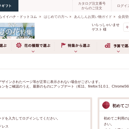
カタログ注文番号
ログイ
からのご注文
らイイハナ・ドットコム
はじめての方へ
あんしんお買い物ガイド
会員登
いらっしゃいませ
ゲスト
様
ぶ
お花の種類で選ぶ
特集から選ぶ
予算で選ぶ
デザインされたページ等が正常に表示されない場合がございます。
確認のうえ、最新のものにアップデート（IE11、firefox 51.0.1、Chro
初めてご
ードを入力してログインしてください。
初めてご利用の
さい。
ドレス